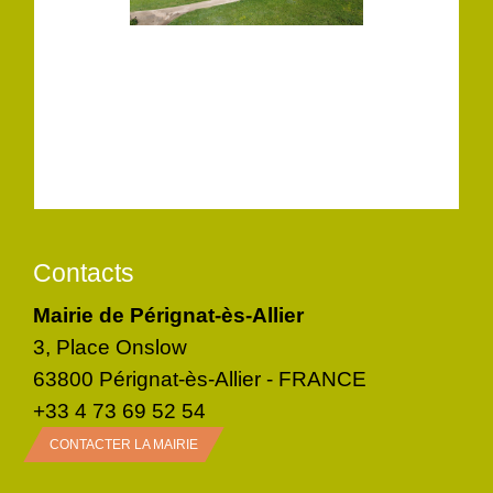
Contacts
Mairie de Pérignat-ès-Allier
3, Place Onslow
63800 Pérignat-ès-Allier - FRANCE
+33 4 73 69 52 54
CONTACTER LA MAIRIE